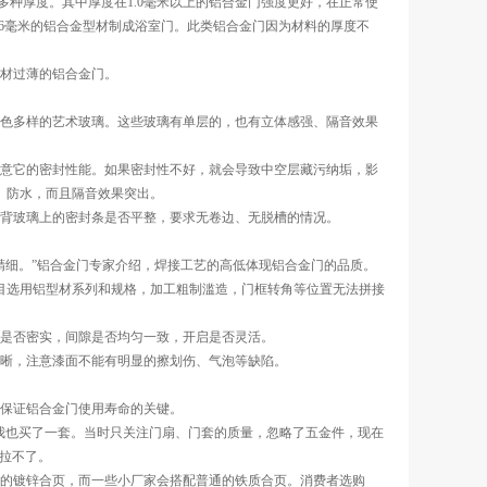
多种厚度。其中厚度在1.0毫米以上的铝合金门强度更好，在正常使
.6毫米的铝合金型材制成浴室门。此类铝合金门因为材料的厚度不
材过薄的铝合金门。
色多样的艺术玻璃。这些玻璃有单层的，也有立体感强、隔音效果
意它的密封性能。如果密封性不好，就会导致中空层藏污纳垢，影
、防水，而且隔音效果突出。
背玻璃上的密封条是否平整，要求无卷边、无脱槽的情况。
细。”铝合金门专家介绍，焊接工艺的高低体现铝合金门的品质。
目选用铝型材系列和规格，加工粗制滥造，门框转角等位置无法拼接
是否密实，间隙是否均匀一致，开启是否灵活。
晰，注意漆面不能有明显的擦划伤、气泡等缺陷。
保证铝合金门使用寿命的关键。
也买了一套。当时只关注门扇、门套的质量，忽略了五金件，现在
拉不了。
的镀锌合页，而一些小厂家会搭配普通的铁质合页。消费者选购