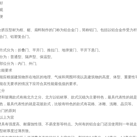
好
观
便
压型材为框、梃、扇料制作的门称为铝合金门，简称铝门。包括以铝合金作受力杆
合门、铝塑复合门。
方式分为：折叠门、平开门、推拉门、地弹簧门、平开下悬门。
分为：普通型、隔声型、保温型。
部位分为：内门、外门;
能要求
能应根据建筑物所在地区的地理、气候和周围环境以及建筑物的高度、体型、重要性
能在无要求的情况下应符合其性能最低值的要求。
分
玻璃款式有南北方之分。北方以铝材厚、款式沉稳为主要特色，最具代表性的就是
色，最具代表性的就是花玻款式，比较有特色的款式有花格、冰雕、浅雕、晶贝等。
门的原则
以上为宜
有强度高、耐腐蚀性强、不易变形等特点。为何有的铝合金门还没使用到一年就走
型材厚度过薄所致。