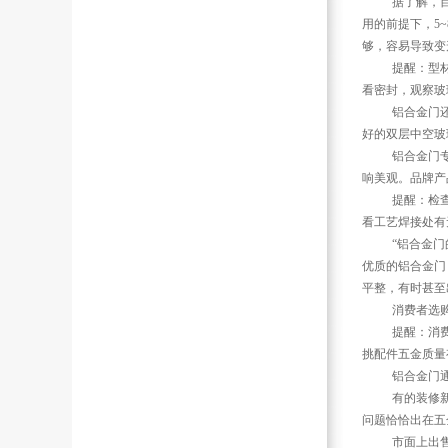
据了解，目前在
用的前提下，5
够，容易导致变
提醒：型材的
看密封，观察玻
铝合金门还有
好的双层中空玻
铝合金门专家
响美观。品牌产
提醒：检查铝
看工艺焊接处有
“铝合金门的生
优质的铝合金门
平整，有时甚至
消费者选购时
提醒：消费者
挑配件五金质量
铝合金门通常
有的装修新家
问题恰恰出在五
市面上出售的