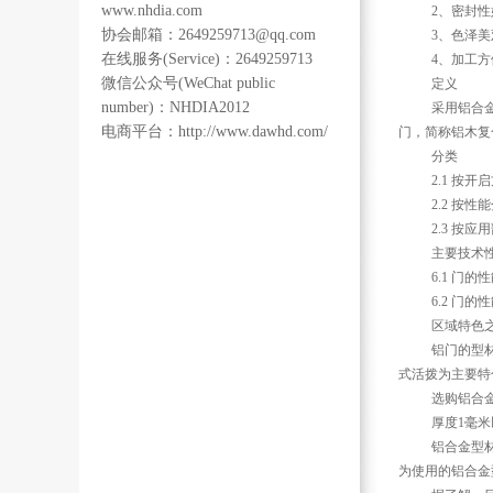
www.nhdia.com
2、密封性
协会邮箱：2649259713@qq.com
3、色泽美
在线服务(Service)：2649259713
4、加工方
微信公众号(WeChat public
定义
number)：NHDIA2012
采用铝合金挤
电商平台：http://www.dawhd.com/
门，简称铝木复
分类
2.1 按开启
2.2 按性能
2.3 按应用
主要技术性
6.1 门的性
6.2 门的性
区域特色之
铝门的型材和
式活拨为主要特
选购铝合金
厚度1毫米
铝合金型材具
为使用的铝合金