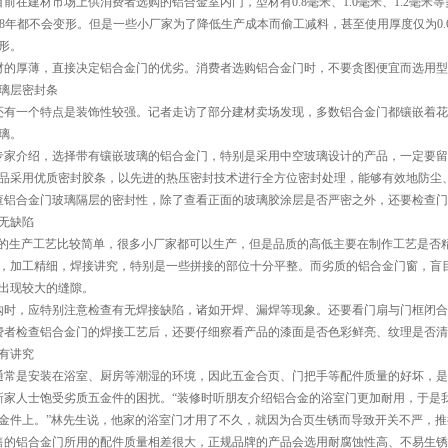
建材市场上供消费者选购的铝合金室内门，型材有0.8毫米、1.0毫米、1.2毫米等
~8年都不会变形。但是一些小厂家为了降低生产成本而偷工减料，甚至使用厚度仅为0
形。
厚薄，直接决定铝合金门的优劣。消费者选购铝合金门时，不要贪图便宜而选用型
璃层密封条
一个特点是装饰性较强。记者走访了部分建材卖场发现，多数铝合金门都镶嵌着花
璃。
介绍，选择带有镶嵌玻璃的铝合金门，特别是采用中空玻璃设计的产品，一定要留
品采用优质密封胶条，以先进的热压密封技术进行全方位密封处理，能够有效地防尘
合金门玻璃隔层的密封性，除了查看正面的玻璃胶涂层是否严密之外，还要检查门
无缺陷
产工艺比较简单，很多小厂家都可以生产，但是品质的高低主要在制作工艺是否精
，加工精细，焊接讲究，特别是一些拼接的部位十分平整。而劣质的铝合金门窗，盲
出现较大的缝隙。
，应特别注意检查有无焊接缺陷，诸如开焊、漏焊等现象。还要看门扇与门框闭合
检查铝合金门的焊接工艺后，还要仔细察看产品的漆面是否色彩鲜亮、纹理是否清
有讲究
是安装在浴室、厨房等潮湿的环境，因此五金合页、门把手等配件质量的好坏，是
人士饱受劣质五金件的困扰。“装修时听朋友介绍铝合金的浴室门更加耐用，于是我
金件上。”林先生说，他家的浴室门才用了不久，就因为合页生锈而导致开关不严，推
铝合金门所用的配件质量相差很大，正规品牌的产品会选用耐腐蚀性高、不易生锈