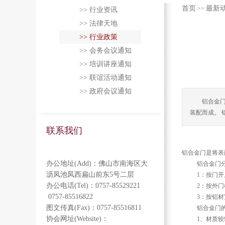
首页
最新
>>
>> 行业资讯
>> 法律天地
>> 行业政策
>> 会务会议通知
>> 培训讲座通知
>> 联谊活动通知
>> 政府会议通知
铝合金
装配而成。 
联系我们
铝合金门是将表
办公地址(Add)：佛山市南海区大
铝合金门分
沥凤池凤西扁山前东5号二层
1：按门开启
办公电话(Tel)：0757-85529221
2：按外门框
0757-85516822
3：按铝材宽度分
图文传真(Fax)：0757-85516811
铝合金门的
协会网址(Website)：
1、材质较