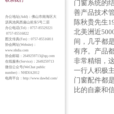
联系我们
门窗系统的
善产品技术管
办公地址(Add)：佛山市南海区大
陈秋贵先生1
沥凤池凤西扁山前东5号二层
办公电话(Tel)：0757-85529221
北美洲近50
0757-85516822
图文传真(Fax)：0757-85516811
间，几乎都
协会网址(Website)：
有序。产品
www.nhdia.com
协会邮箱：2649259713@qq.com
非常精细，
在线服务(Service)：2649259713
微信公众号(WeChat public
一行人积极
number)：NHDIA2012
电商平台：http://www.dawhd.com/
门窗配件都
比的自豪和